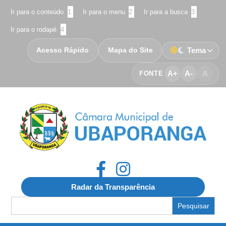
Ir para o conteúdo
1
Ir para o menu
2
Ir para a busca
3
Ir para o rodapé
4
Acesso Rápido
Mapa do Site
Tema
A+
A-
A
FONTE
Radar da Transparência
Search
for: