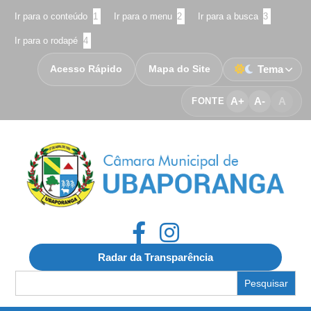
Ir para o conteúdo
1
Ir para o menu
2
Ir para a busca
3
Ir para o rodapé
4
Acesso Rápido
Mapa do Site
Tema
A+
A-
A
FONTE
Radar da Transparência
Search
for: