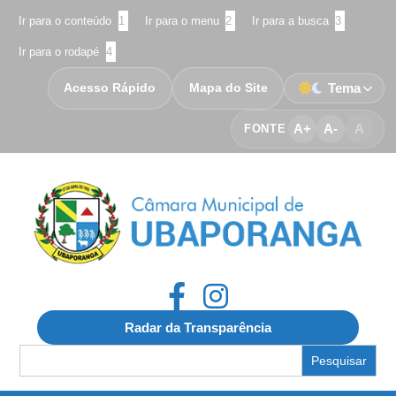
Ir para o conteúdo
1
Ir para o menu
2
Ir para a busca
3
Ir para o rodapé
4
Acesso Rápido
Mapa do Site
Tema
A+
A-
A
FONTE
Radar da Transparência
Search
for: