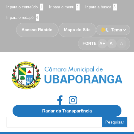
Ir para o conteúdo
1
Ir para o menu
2
Ir para a busca
3
Ir para o rodapé
4
Acesso Rápido
Mapa do Site
Tema
A+
A-
A
FONTE
Radar da Transparência
Search
for: