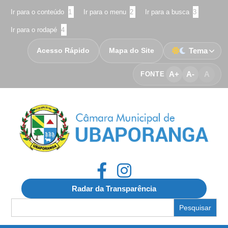
Ir para o conteúdo
1
Ir para o menu
2
Ir para a busca
3
Ir para o rodapé
4
Acesso Rápido
Mapa do Site
Tema
A+
A-
A
FONTE
Radar da Transparência
Search
for: