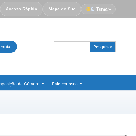
Acesso Rápido
Mapa do Site
Tema
Search
ência
for:
posição da Câmara
Fale conosco