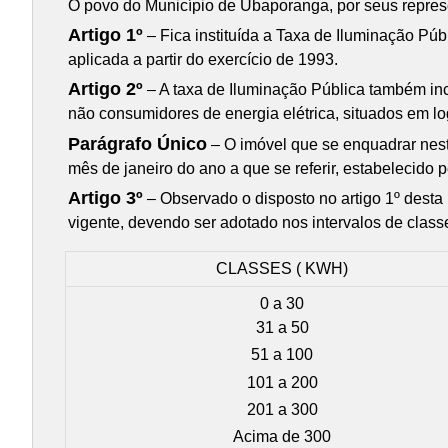
O povo do Município de Ubaporanga, por seus represe
Artigo 1º
– Fica instituída a Taxa de Iluminação Púb
aplicada a partir do exercício de 1993.
Artigo 2º
– A taxa de Iluminação Pública também inci
não consumidores de energia elétrica, situados em lo
Parágrafo Único
– O imóvel que se enquadrar neste
mês de janeiro do ano a que se referir, estabelecid
Artigo 3º
– Observado o disposto no artigo 1º desta 
vigente, devendo ser adotado nos intervalos de class
CLASSES ( KWH)
0 a 30
31 a 50
51 a 100
101 a 200
201 a 300
Acima de 300