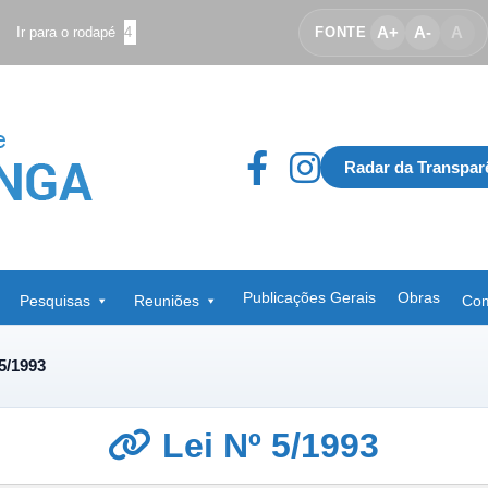
A+
A-
A
Ir para o rodapé
4
FONTE
Radar da Transpar
Publicações Gerais
Obras
Pesquisas
Reuniões
Com
 5/1993
Lei Nº 5/1993