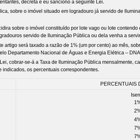
ntantes, decreta e eu sanciono a seguinte Lei.
lica, sobre o imóvel situado em logradouro já servido de Ilumin
dira sobre o imóvel constituído por lote vago ou lote contendo
gradouros servido de Iluminação Pública ou dela venha a servir
 artigo será taxado a razão de 1% (um por cento) ao mês, sobre
o pelo Departamento Nacional de Águas e Energia Elétrica – DN
Lei, cobrar-se-á a Taxa de Iluminação Pública mensalmente, cal
e indicados, os percentuais correspondentes.
PERCENTUAIS DA
Isen
1
2
4
7
7