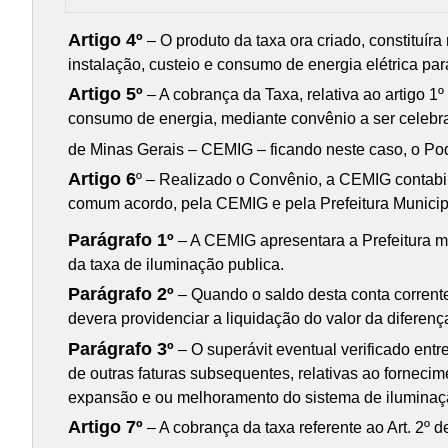
Artigo 4º
– O produto da taxa ora criado, constituíra
instalação, custeio e consumo de energia elétrica pa
Artigo 5º
– A cobrança da Taxa, relativa ao artigo 1º
consumo de energia, mediante convênio a ser celeb
de Minas Gerais – CEMIG – ficando neste caso, o Pode
Artigo 6
º – Realizado o Convênio, a CEMIG contabil
comum acordo, pela CEMIG e pela Prefeitura Municip
Parágrafo 1º
– A CEMIG apresentara a Prefeitura m
da taxa de iluminação publica.
Parágrafo 2º
– Quando o saldo desta conta corrente v
devera providenciar a liquidação do valor da diferen
Parágrafo 3º
– O superávit eventual verificado entr
de outras faturas subsequentes, relativas ao fornecim
expansão e ou melhoramento do sistema de iluminação
Artigo 7º
– A cobrança da taxa referente ao Art. 2º de