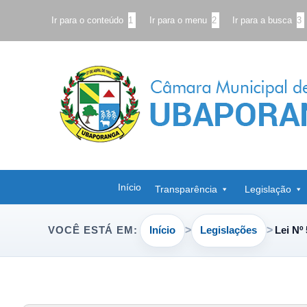
Ir para o conteúdo
1
Ir para o menu
2
Ir para a busca
3
Início
Transparência
Legislação
Início
Legislações
Lei Nº
VOCÊ ESTÁ EM: