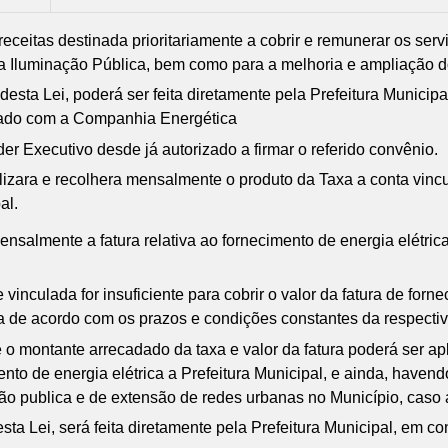
 receitas destinada prioritariamente a cobrir e remunerar os se
ra Iluminação Pública, bem como para a melhoria e ampliação d
 desta Lei, poderá ser feita diretamente pela Prefeitura Municip
rado com a Companhia Energética
r Executivo desde já autorizado a firmar o referido convênio.
izara e recolhera mensalmente o produto da Taxa a conta vincu
al.
ensalmente a fatura relativa ao fornecimento de energia elét
inculada for insuficiente para cobrir o valor da fatura de forn
ça de acordo com os prazos e condições constantes da respectiva
e o montante arrecadado da taxa e valor da fatura poderá ser ap
ento de energia elétrica a Prefeitura Municipal, e ainda, haven
 publica e de extensão de redes urbanas no Município, caso a 
sta Lei, será feita diretamente pela Prefeitura Municipal, em con