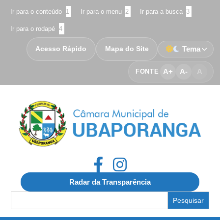
Ir para o conteúdo
1
Ir para o menu
2
Ir para a busca
3
Ir para o rodapé
4
Acesso Rápido
Mapa do Site
Tema
A+
A-
A
FONTE
Radar da Transparência
Search
for: