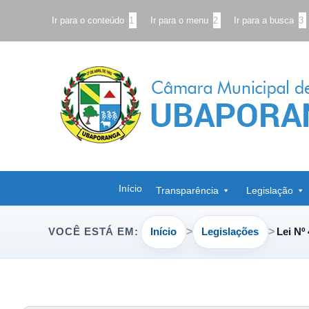
Ir para o conteúdo
1
Ir para o menu
2
Ir para a busca
3
Início
Transparência
Legislação
Início
Legislações
Lei Nº
VOCÊ ESTÁ EM: