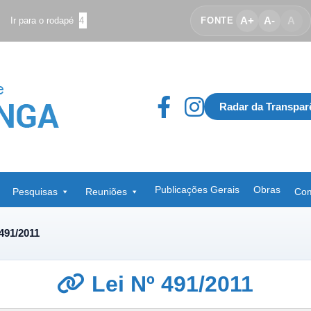
A+
A-
A
Ir para o rodapé
4
FONTE
Radar da Transpar
Publicações Gerais
Obras
Pesquisas
Reuniões
Com
 491/2011
Lei Nº 491/2011