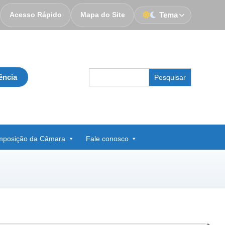
Acesso Rápido
Mapa do Site
Tema
Search
ência
for:
posição da Câmara
Fale conosco