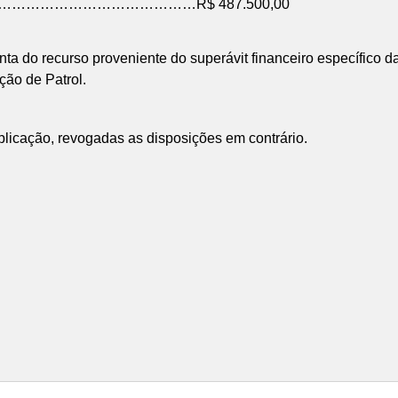
……………………………………R$ 487.500,00
r conta do recurso proveniente do superávit financeiro específic
ção de Patrol.
ublicação, revogadas as disposições em contrário.