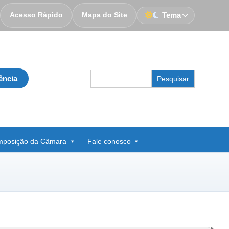
Acesso Rápido
Mapa do Site
Tema
Search
ência
for:
posição da Câmara
Fale conosco