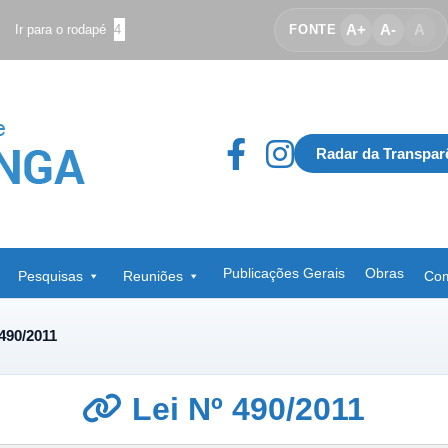
A+
A-
A
Ir para o rodapé
4
FONTE
Radar da Transpar
Publicações Gerais
Obras
Pesquisas
Reuniões
Com
 490/2011
Lei Nº 490/2011