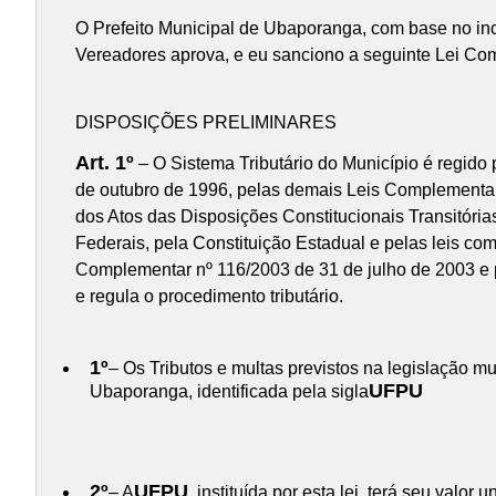
O Prefeito Municipal de Ubaporanga, com base no inci
Vereadores aprova, e eu sanciono a seguinte Lei Co
DISPOSIÇÕES PRELIMINARES
Art. 1º
– O Sistema Tributário do Município é regido 
de outubro de 1996, pelas demais Leis Complementares 
dos Atos das Disposições Constitucionais Transitória
Federais, pela Constituição Estadual e pelas leis co
Complementar nº 116/2003 de 31 de julho de 2003 e po
e regula o procedimento tributário.
1º
– Os Tributos e multas previstos na legislação 
UFPU
Ubaporanga, identificada pela sigla
2º
UFPU
– A
, instituída por esta lei, terá seu val