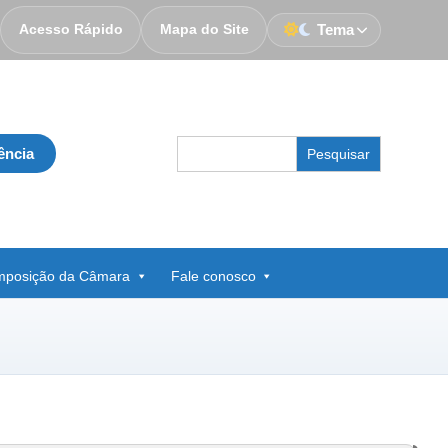
Acesso Rápido
Mapa do Site
Tema
Search
ência
for:
posição da Câmara
Fale conosco