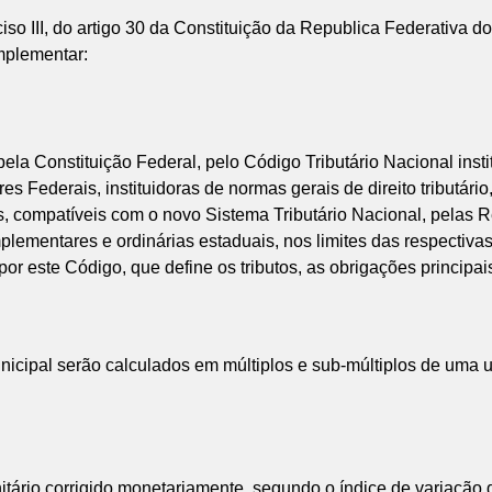
so III, do artigo 30 da Constituição da Republica Federativa d
mplementar:
pela Constituição Federal, pelo Código Tributário Nacional ins
Federais, instituidoras de normas gerais de direito tributário
s, compatíveis com o novo Sistema Tributário Nacional, pelas 
mplementares e ordinárias estaduais, nos limites das respectiva
r este Código, que define os tributos, as obrigações principai
municipal serão calculados em múltiplos e sub-múltiplos de um
or unitário corrigido monetariamente, segundo o índice de varia