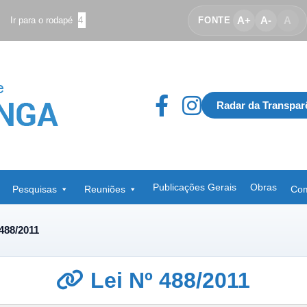
A+
A-
A
Ir para o rodapé
4
FONTE
Radar da Transpar
Publicações Gerais
Obras
Pesquisas
Reuniões
Com
 488/2011
Lei Nº 488/2011