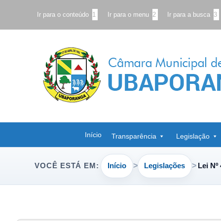
Ir para o conteúdo
1
Ir para o menu
2
Ir para a busca
3
Início
Transparência
Legislação
Início
Legislações
Lei Nº
VOCÊ ESTÁ EM: