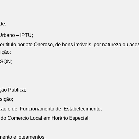
de:
 Urbano – IPTU;
r titulo,por ato Oneroso, de bens imóveis, por natureza ou acess
ição;
ISSQN;
ção Publica;
sição;
alação e de Funcionamento de Estabelecimento;
 do Comercio Local em Horário Especial;
amento e loteamentos;