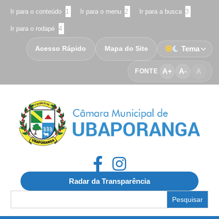
Ir para o conteúdo
1
Ir para o menu
2
Ir para a busca
3
Ir para o rodapé
4
Acesso Rápido
Mapa do Site
Tema
A+
A-
A
FONTE
Radar da Transparência
Search
for: