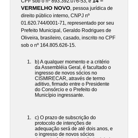
14 –
CPF sob o nº 893.392.076-53, e
VERMELHO NOVO
, pessoa jurídica de
direito público interno, CNPJ nº
01.620.744/0001-71, representado por seu
Prefeito Municipal, Geraldo Rodrigues de
Oliveira, brasileiro, casado, inscrito no CPF
sob o nº 164.805.626-15.
b) A qualquer momento e a critério
da Assembléia Geral, é facultado o
ingresso de novos sócios no
CISMIRECAR, através de termo
aditivo, firmado entre o Presidente
do Consórcio e o Prefeito do
Município ingressante.
c) O prazo de subscrição do
protocolo de intenções de
adequação será de até dois anos, e
o ingresso de novos sócios