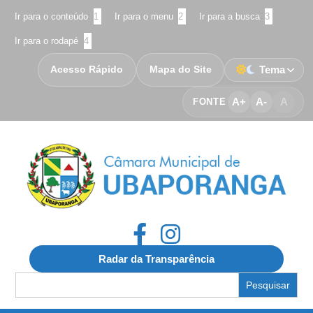
Ir para o conteúdo
1
Ir para o menu
2
Ir para a busca
3
Ir para o rodapé
4
Acesso Rápido
Mapa do Site
Tema
A+
A-
A
FONTE
Radar da Transparência
Search
for: