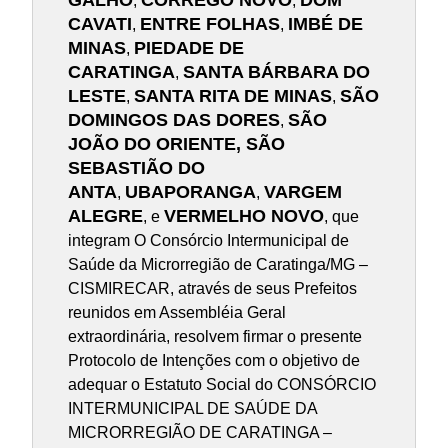
GALHO
CÓRREGO NOVO
DOM
,
,
CAVATI
ENTRE FOLHAS
IMBÉ DE
,
,
MINAS
PIEDADE DE
,
CARATINGA
SANTA BÁRBARA DO
,
LESTE
SANTA RITA DE MINAS
SÃO
,
,
DOMINGOS DAS DORES
SÃO
,
JOÃO DO ORIENTE, SÃO
SEBASTIÃO DO
ANTA
UBAPORANGA
VARGEM
,
,
ALEGRE
VERMELHO NOVO
, e
, que
integram O Consórcio Intermunicipal de
Saúde da Microrregião de Caratinga/MG –
CISMIRECAR, através de seus Prefeitos
reunidos em Assembléia Geral
extraordinária, resolvem firmar o presente
Protocolo de Intenções com o objetivo de
adequar o Estatuto Social do CONSÓRCIO
INTERMUNICIPAL DE SAÚDE DA
MICRORREGIÃO DE CARATINGA –