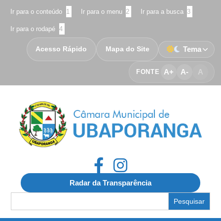
Ir para o conteúdo
1
Ir para o menu
2
Ir para a busca
3
Ir para o rodapé
4
Acesso Rápido
Mapa do Site
Tema
A+
A-
A
FONTE
Radar da Transparência
Search
for: