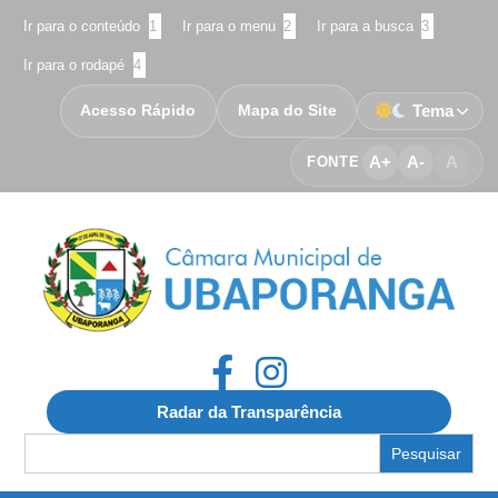
Ir para o conteúdo
1
Ir para o menu
2
Ir para a busca
3
Ir para o rodapé
4
Acesso Rápido
Mapa do Site
Tema
A+
A-
A
FONTE
Radar da Transparência
Search
for: