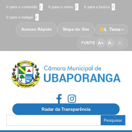
Ir para o conteúdo
1
Ir para o menu
2
Ir para a busca
3
Ir para o rodapé
4
Acesso Rápido
Mapa do Site
Tema
A+
A-
A
FONTE
Radar da Transparência
Search
for: