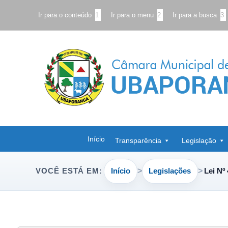
Ir para o conteúdo
1
Ir para o menu
2
Ir para a busca
3
Início
Transparência
Legislação
Início
Legislações
Lei Nº
VOCÊ ESTÁ EM: