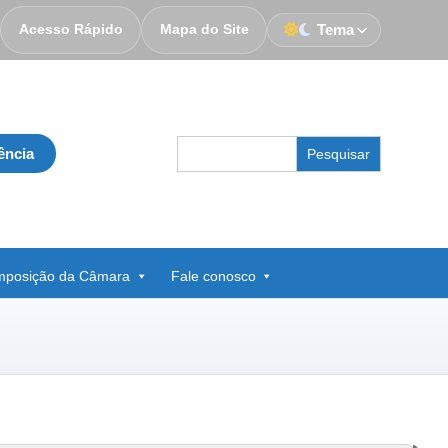
Acesso Rápido
Mapa do Site
Tema
Search
ência
for:
posição da Câmara
Fale conosco