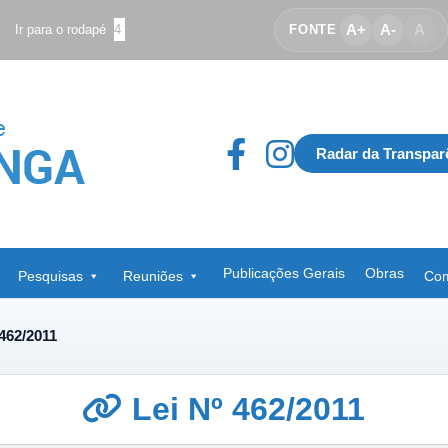
A+
A-
A
Ir para o rodapé
4
FONTE
Radar da Transpar
Publicações Gerais
Obras
Pesquisas
Reuniões
Com
 462/2011
Lei Nº 462/2011