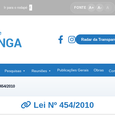
A+
A-
A
Ir para o rodapé
4
FONTE
Radar da Transpar
Publicações Gerais
Obras
Pesquisas
Reuniões
Com
 454/2010
Lei Nº 454/2010