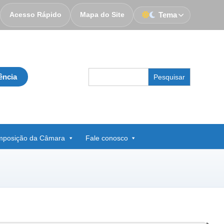
Acesso Rápido
Mapa do Site
Tema
Search
ência
for:
posição da Câmara
Fale conosco