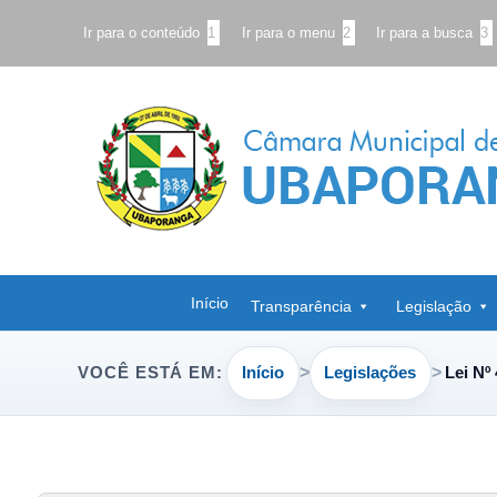
Ir para o conteúdo
1
Ir para o menu
2
Ir para a busca
3
Início
Transparência
Legislação
Início
Legislações
Lei Nº
VOCÊ ESTÁ EM: