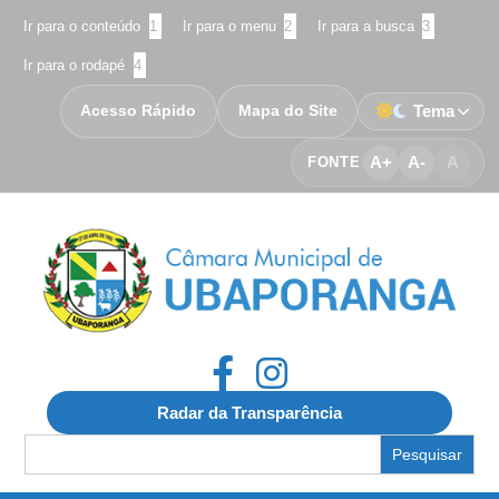
Ir para o conteúdo
1
Ir para o menu
2
Ir para a busca
3
Ir para o rodapé
4
Acesso Rápido
Mapa do Site
Tema
A+
A-
A
FONTE
Radar da Transparência
Search
for: