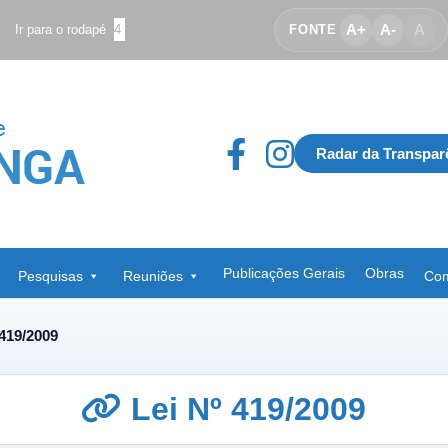
A+
A-
A
Ir para o rodapé
4
FONTE
Radar da Transpar
Publicações Gerais
Obras
Pesquisas
Reuniões
Com
 419/2009
Lei Nº 419/2009