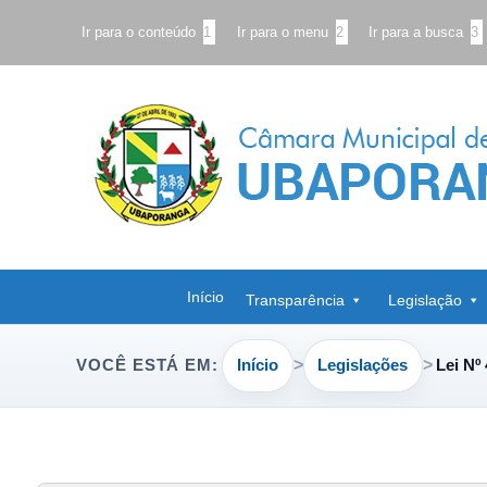
Ir para o conteúdo
1
Ir para o menu
2
Ir para a busca
3
Início
Transparência
Legislação
Início
Legislações
Lei Nº
VOCÊ ESTÁ EM: