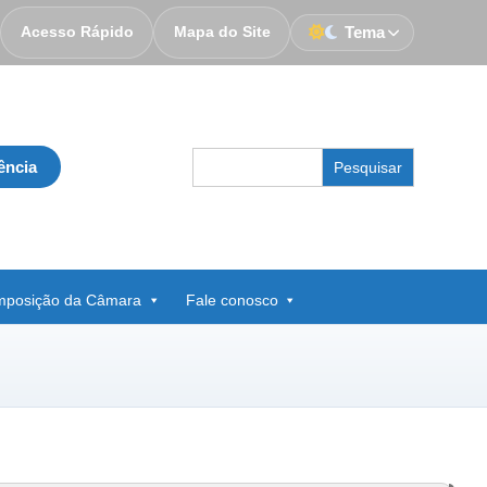
Acesso Rápido
Mapa do Site
Tema
Search
ência
for:
posição da Câmara
Fale conosco