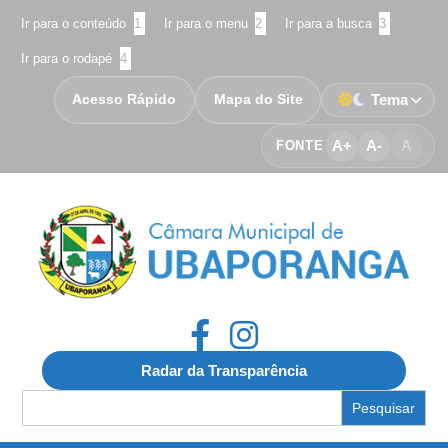
Ir para o conteúdo
1
Ir para o menu
2
Ir para a busca
3
Ir para o rodapé
4
Acesso Rápido
Mapa do Site
Tema
A+
A-
A
FONTE
Radar da Transparência
Search
for: