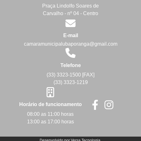
Praça Lindolfo Soares de
Carvalho - nº 04 - Centro
E-mail
camaramunicipalubaporanga@gmail.com
Telefone
(33) 3323-1500 [FAX]
(33) 3323-1219
Horário de funcionamento
08:00 as 11:00 horas
13:00 as 17:00 horas
Desenvolvido por
Versa Tecnologia
.