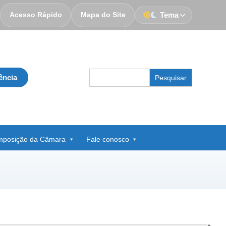
Acesso Rápido
Mapa do Site
Tema
Search
ência
for:
posição da Câmara
Fale conosco