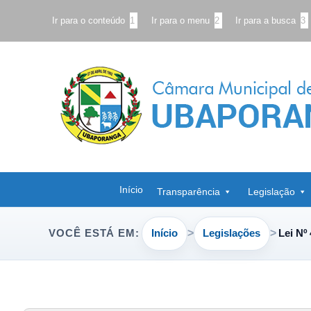
Ir para o conteúdo
1
Ir para o menu
2
Ir para a busca
3
Início
Transparência
Legislação
Início
Legislações
Lei Nº
VOCÊ ESTÁ EM: