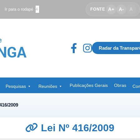
A+
A-
A
Ir para o rodapé
4
FONTE
Radar da Transpar
Publicações Gerais
Obras
Pesquisas
Reuniões
Com
 416/2009
Lei Nº 416/2009