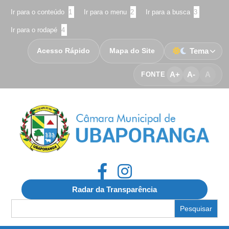
Ir para o conteúdo
1
Ir para o menu
2
Ir para a busca
3
Ir para o rodapé
4
Acesso Rápido
Mapa do Site
Tema
A+
A-
A
FONTE
Radar da Transparência
Search
for: