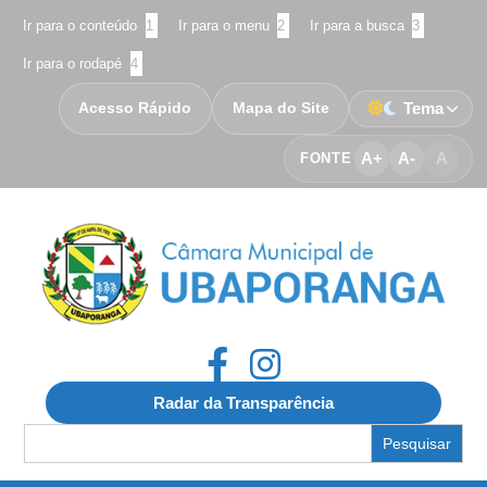
Ir para o conteúdo
1
Ir para o menu
2
Ir para a busca
3
Ir para o rodapé
4
Acesso Rápido
Mapa do Site
Tema
A+
A-
A
FONTE
Radar da Transparência
Search
for: