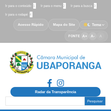
Ir para o conteúdo
1
Ir para o menu
2
Ir para a busca
3
Ir para o rodapé
4
Acesso Rápido
Mapa do Site
Tema
A+
A-
A
FONTE
Radar da Transparência
Search
for: