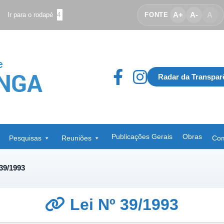
A+
A-
A
Ir para o rodapé
4
FONTE
Radar da Transpar
Publicações Gerais
Obras
Pesquisas
Reuniões
Com
 39/1993
Lei Nº 39/1993