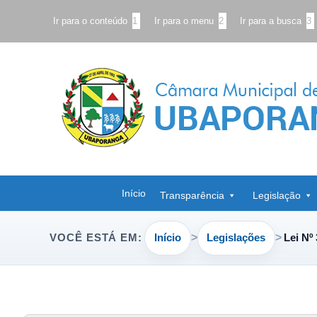
Ir para o conteúdo
1
Ir para o menu
2
Ir para a busca
3
Início
Transparência
Legislação
Início
Legislações
Lei Nº
VOCÊ ESTÁ EM: