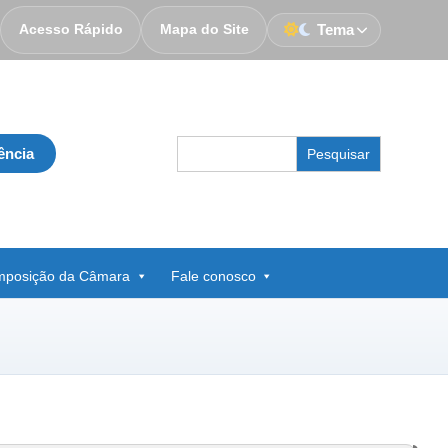
Acesso Rápido
Mapa do Site
Tema
Search
ência
for:
posição da Câmara
Fale conosco