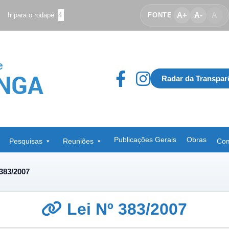
A+
A-
A
Ir para o rodapé
4
FONTE
Radar da Transpar
Publicações Gerais
Obras
Pesquisas
Reuniões
Com
 383/2007
Lei Nº 383/2007