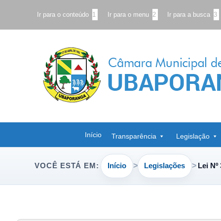
Ir para o conteúdo
1
Ir para o menu
2
Ir para a busca
3
Início
Transparência
Legislação
Início
Legislações
Lei Nº
VOCÊ ESTÁ EM: