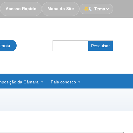
Acesso Rápido
Mapa do Site
Tema
Search
ência
for:
posição da Câmara
Fale conosco