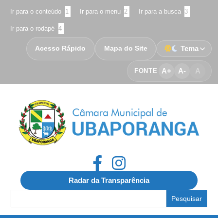
Ir para o conteúdo
1
Ir para o menu
2
Ir para a busca
3
Ir para o rodapé
4
Acesso Rápido
Mapa do Site
Tema
A+
A-
A
FONTE
Radar da Transparência
Search
for: