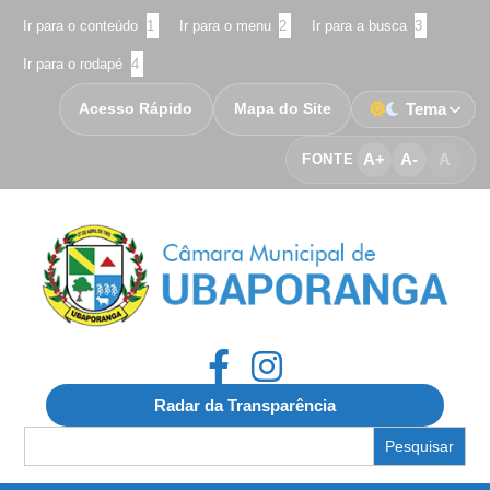
Ir para o conteúdo
1
Ir para o menu
2
Ir para a busca
3
Ir para o rodapé
4
Acesso Rápido
Mapa do Site
Tema
A+
A-
A
FONTE
Radar da Transparência
Search
for: