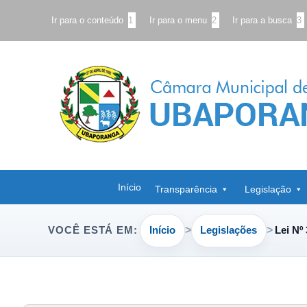
Ir para o conteúdo
1
Ir para o menu
2
Ir para a busca
3
Início
Transparência
Legislação
Início
Legislações
Lei Nº
VOCÊ ESTÁ EM: