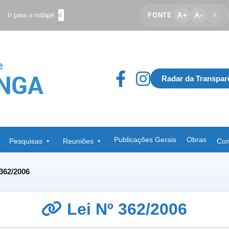
A+
A-
A
Ir para o rodapé
4
FONTE
Radar da Transpar
Publicações Gerais
Obras
Pesquisas
Reuniões
Com
 362/2006
Lei Nº 362/2006