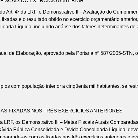
SCAIS DO EXERCÍCIO ANTERIOR
o Art. 4º da LRF, o Demonstrativo II – Avaliação do Cumprimen
 fixadas e o resultado obtido no exercício orçamentário anterio
idada Líquida, incluindo análise dos fatores determinantes do
al de Elaboração, aprovado pela Portaria nº 587/2005-STN, o c
pios com população inferior a cinqüenta mil habitantes, se res
S FIXADAS NOS TRÊS EXERCÍCIOS ANTERIORES
a LRF, os Demonstrativo III – Metas Fiscais Atuais Comparadas
Dívida Pública Consolidada e Dívida Consolidada Líquida, deve
omparando-as com as fixadas nos três exercícios anteriores e e