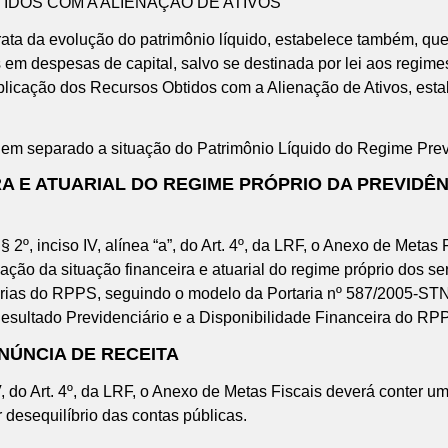
OS COM A ALIENAÇÃO DE ATIVOS
 trata da evolução do patrimônio líquido, estabelece também, qu
 em despesas de capital, salvo se destinada por lei aos regimes
plicação dos Recursos Obtidos com a Alienação de Ativos, esta
 separado a situação do Patrimônio Líquido do Regime Prev
E ATUARIAL DO REGIME PRÓPRIO DA PREVIDÊN
, inciso IV, alínea “a”, do Art. 4º, da LRF, o Anexo de Metas F
iação da situação financeira e atuarial do regime próprio dos se
rias do RPPS, seguindo o modelo da Portaria nº 587/2005-STN
esultado Previdenciário e a Disponibilidade Financeira do RP
ÚNCIA DE RECEITA
do Art. 4º, da LRF, o Anexo de Metas Fiscais deverá conter um
 desequilíbrio das contas públicas.