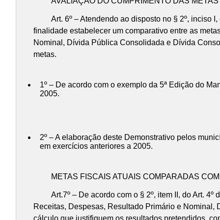
AVALIAÇÃO DO CUMPRIMENTO DAS METAS FI
Art. 6º – Atendendo ao disposto no § 2º, inciso I, d
finalidade estabelecer um comparativo entre as metas
Nominal, Dívida Pública Consolidada e Dívida Consol
metas.
1º – De acordo com o exemplo da 5ª Edição do Manu
2005.
2º – A elaboração deste Demonstrativo pelos municí
em exercícios anteriores a 2005.
METAS FISCAIS ATUAIS COMPARADAS COM A
Art.7º – De acordo com o § 2º, item II, do Art. 4º d
Receitas, Despesas, Resultado Primário e Nominal, 
cálculo que justifiquem os resultados pretendidos, c