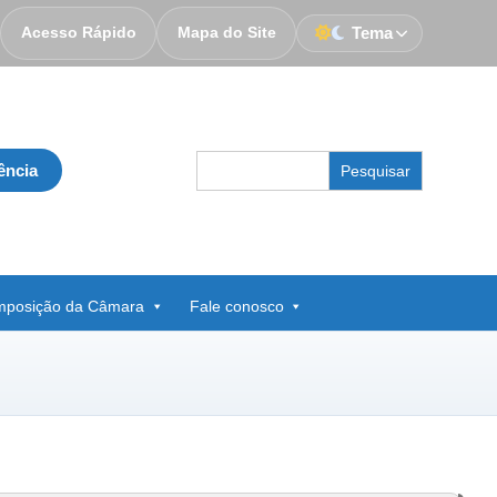
Acesso Rápido
Mapa do Site
Tema
Search
ência
for:
posição da Câmara
Fale conosco