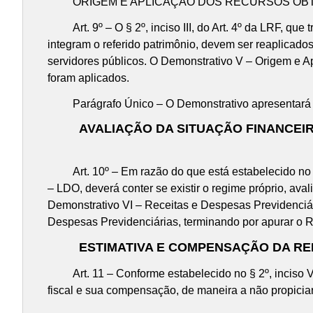
ORIGEM E APLICAÇÃO DOS RECURSOS OBTID
Art. 9º – O § 2º, inciso III, do Art. 4º da LRF, que
integram o referido patrimônio, devem ser reaplicados
servidores públicos. O Demonstrativo V – Origem e A
foram aplicados.
Parágrafo Único – O Demonstrativo apresentará em
AVALIAÇÃO DA SITUAÇÃO FINANCEIRA 
Art. 10º – Em razão do que está estabelecido no § 2º
– LDO, deverá conter se existir o regime próprio, aval
Demonstrativo VI – Receitas e Despesas Previdenciá
Despesas Previdenciárias, terminando por apurar o R
ESTIMATIVA E COMPENSAÇÃO DA REN
Art. 11 – Conforme estabelecido no § 2º, inciso V, 
fiscal e sua compensação, de maneira a não propiciar