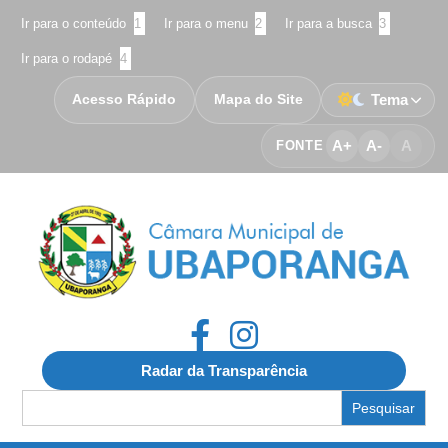
Ir para o conteúdo
1
Ir para o menu
2
Ir para a busca
3
Ir para o rodapé
4
Acesso Rápido
Mapa do Site
Tema
A+
A-
A
FONTE
Radar da Transparência
Search
for: