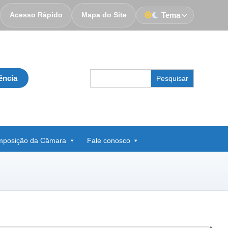
Acesso Rápido
Mapa do Site
Tema
Search
ência
for:
posição da Câmara
Fale conosco