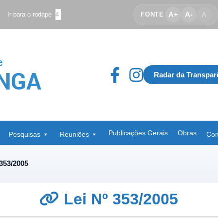
A+
A-
A
Ir para o rodapé
4
FONTE
Radar da Transpar
Publicações Gerais
Obras
Pesquisas
Reuniões
Com
 353/2005
Lei Nº 353/2005