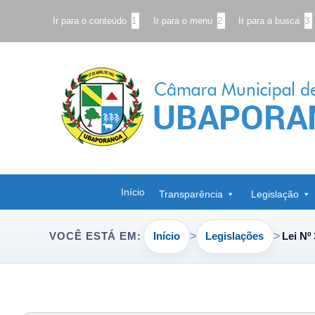
Ir para o conteúdo
1
Ir para o menu
2
Ir para a busca
3
Início
Transparência
Legislação
Início
Legislações
Lei Nº
VOCÊ ESTÁ EM: