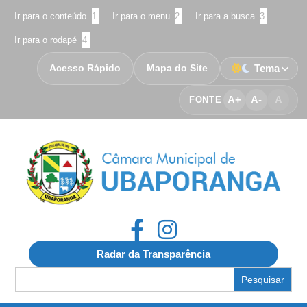
Ir para o conteúdo
1
Ir para o menu
2
Ir para a busca
3
Ir para o rodapé
4
Acesso Rápido
Mapa do Site
Tema
A+
A-
A
FONTE
Radar da Transparência
Search
for: