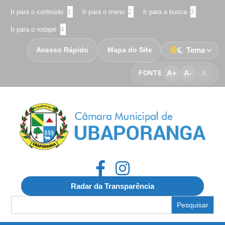
Ir para o conteúdo
1
Ir para o menu
2
Ir para a busca
3
Ir para o rodapé
4
Acesso Rápido
Mapa do Site
Tema
A+
A-
A
FONTE
Radar da Transparência
Search
for: