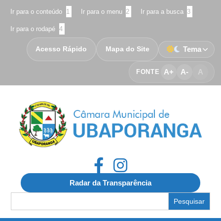
Ir para o conteúdo
1
Ir para o menu
2
Ir para a busca
3
Ir para o rodapé
4
Acesso Rápido
Mapa do Site
Tema
A+
A-
A
FONTE
Radar da Transparência
Search
for: