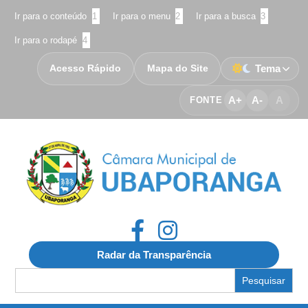
Ir para o conteúdo
1
Ir para o menu
2
Ir para a busca
3
Ir para o rodapé
4
Acesso Rápido
Mapa do Site
Tema
A+
A-
A
FONTE
Radar da Transparência
Search
for: