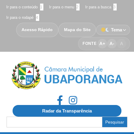
Ir para o conteúdo
1
Ir para o menu
2
Ir para a busca
3
Ir para o rodapé
4
Acesso Rápido
Mapa do Site
Tema
A+
A-
A
FONTE
Radar da Transparência
Search
for: