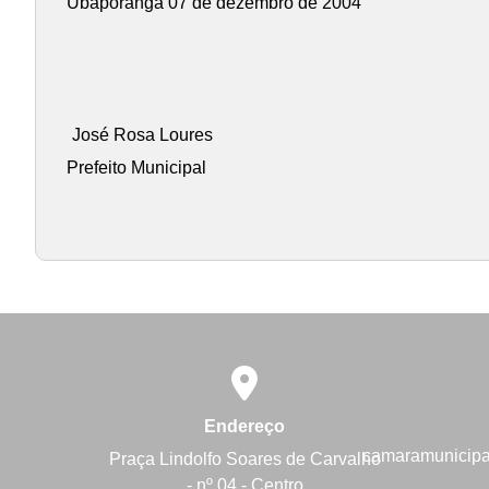
Ubaporanga 07 de dezembro de 2004
José Rosa Loures
Prefeito Municipal
Endereço
camaramunicip
Praça Lindolfo Soares de Carvalho
- nº 04 - Centro