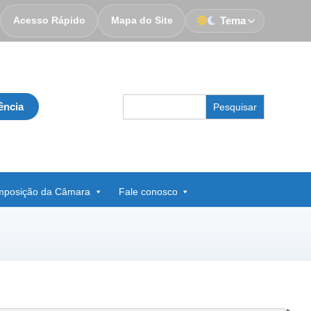
Acesso Rápido
Mapa do Site
Tema
Search
ência
for:
posição da Câmara
Fale conosco