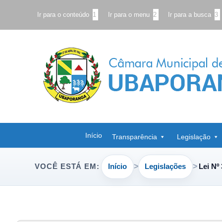
Ir para o conteúdo
1
Ir para o menu
2
Ir para a busca
3
Início
Transparência
Legislação
Início
Legislações
Lei Nº
VOCÊ ESTÁ EM: