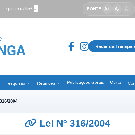
A+
A-
A
Ir para o rodapé
4
FONTE
Radar da Transpar
Publicações Gerais
Obras
Pesquisas
Reuniões
Com
 316/2004
Lei Nº 316/2004