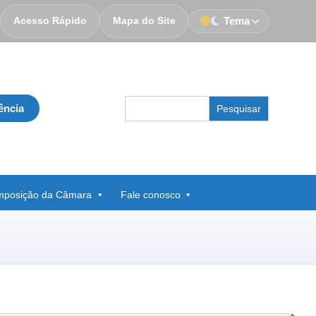
Acesso Rápido
Mapa do Site
Tema
Search
ência
for:
posição da Câmara
Fale conosco