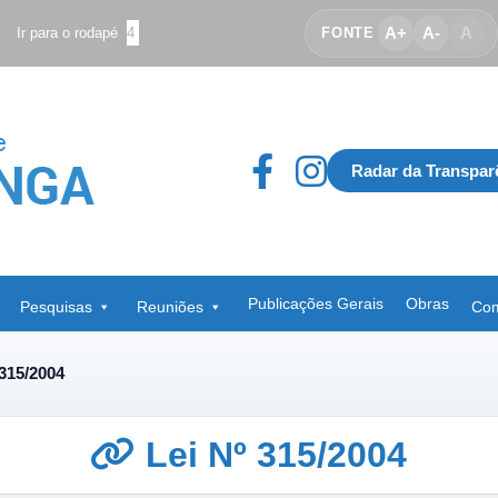
A+
A-
A
Ir para o rodapé
4
FONTE
Radar da Transpar
Publicações Gerais
Obras
Pesquisas
Reuniões
Com
 315/2004
Lei Nº 315/2004