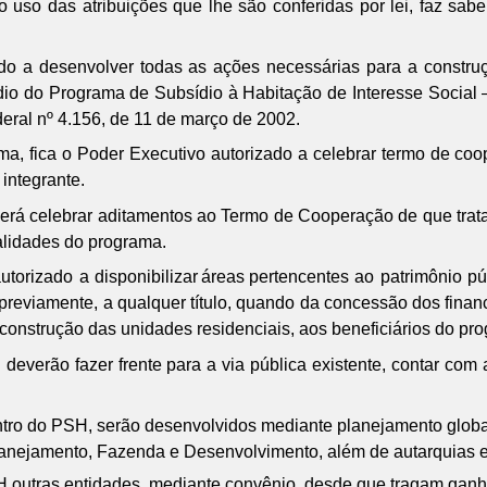
 uso das atribuições que lhe são conferidas por lei, faz sa
do a desenvolver todas as ações necessárias para a constru
io do Programa de Subsídio à Habitação de Interesse Social –
eral nº 4.156, de 11 de março de 2002.
a, fica o Poder Executivo autorizado a celebrar termo de c
 integrante.
á celebrar aditamentos ao Termo de Cooperação de que trata es
alidades do programa.
utorizado a disponibilizar
áreas
pertencentes ao patrimônio pú
 previamente, a qualquer título, quando da concessão dos finan
 construção das unidades residenciais, aos beneficiários do pr
deverão fazer frente para a via pública existente, contar com 
ntro do PSH, serão desenvolvidos mediante planejamento globa
Planejamento, Fazenda e Desenvolvimento, além de autarquias
H outras entidades, mediante convênio, desde que tragam ganh