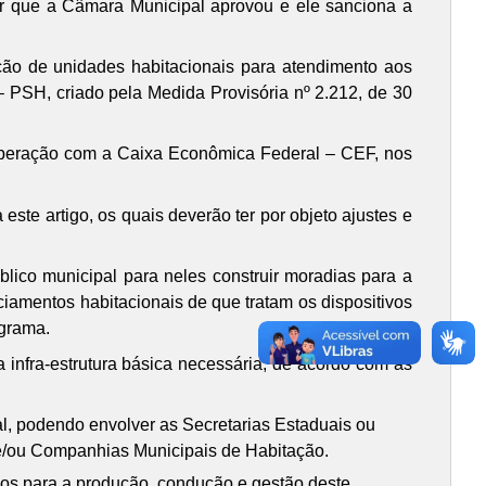
ber que a Câmara Municipal aprovou e ele sanciona a
ção de unidades habitacionais para atendimento aos
 PSH, criado pela Medida Provisória nº 2.212, de 30
ooperação com a Caixa Econômica Federal – CEF, nos
te artigo, os quais deverão ter por objeto ajustes e
blico municipal para neles construir moradias para a
ciamentos habitacionais de que tratam os dispositivos
ograma.
a infra-estrutura básica necessária, de acordo com as
l, podendo envolver as Secretarias Estaduais ou
 e/ou Companhias Municipais de Habitação.
os para a produção, condução e gestão deste