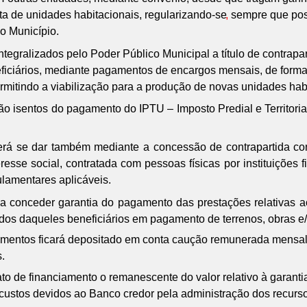
ta de unidades habitacionais, regularizando-se
,
sempre que pos
o Município.
ntegralizados pelo Poder Público Municipal a título de contrapa
eficiários, mediante pagamentos de encargos mensais, de forma 
ermitindo a viabilização para a produção de novas unidades hab
arão isentos do pagamento do IPTU – Imposto Predial e Territori
erá se dar também mediante a concessão de contrapartida co
resse social, contratada com pessoas físicas por instituições 
ulamentares aplicáveis.
a conceder garantia do pagamento das prestações relativas ao
os daqueles beneficiários em pagamento de terrenos, obras e/o
ciamentos ficará depositado em conta caução remunerada mensa
.
ato de financiamento o remanescente do valor relativo à garant
custos devidos ao Banco credor pela administração dos recursos