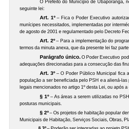
O Prefeito do Município de Ubaporanga, no
seguinte lei:
Art. 1º
– Fica o Poder Executivo autoriza
munícipes necessitados, implementadas por interméd
de agosto de 2001 e regulamentado pelo Decreto Fed
Art. 2º
– Para a implementação do program
termos da minuta anexa, que da presente lei faz parte
Parágrafo único.
O Poder Executivo poder
adequações direcionadas para a consecução das fin
Art. 3º
– O Poder Público Municipal fica a
população a ser beneficiada pelo PSH e
a aliená-las
legais mencionados no artigo 1º desta Lei, ou após a
§ 1º
– As áreas a serem utilizadas no PSH 
posturas municipais.
§ 2º
– Os projetos de habitação popular de
Municipais de Habitação, Serviços Sociais, Obras, 
§ 3º
– Poderão ser integradas ao projeto PS