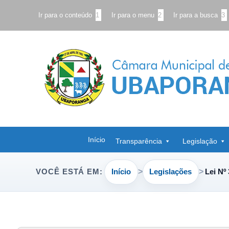
Ir para o conteúdo
1
Ir para o menu
2
Ir para a busca
3
Início
Transparência
Legislação
Início
Legislações
Lei Nº
VOCÊ ESTÁ EM: