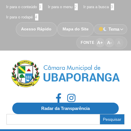
Ir para o conteúdo
1
Ir para o menu
2
Ir para a busca
3
Ir para o rodapé
4
Acesso Rápido
Mapa do Site
Tema
A+
A-
A
FONTE
Radar da Transparência
Search
for: