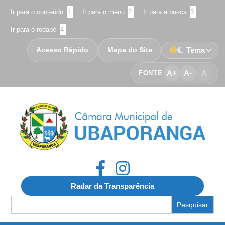
Ir para o conteúdo
1
Ir para o menu
2
Ir para a busca
3
Ir para o rodapé
4
Acesso Rápido
Mapa do Site
Tema
A+
A-
A
FONTE
Radar da Transparência
Search
for: