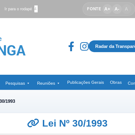
A+
A-
A
Ir para o rodapé
4
FONTE
Radar da Transpar
Publicações Gerais
Obras
Pesquisas
Reuniões
Com
 30/1993
Lei Nº 30/1993