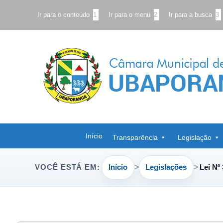
Ir para o conteúdo
1
Ir para o menu
2
Ir para a busca
3
Início
Transparência
Legislação
Início
Legislações
Lei Nº
VOCÊ ESTÁ EM: