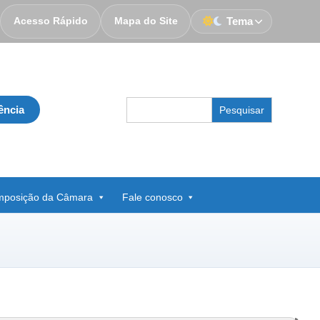
Acesso Rápido
Mapa do Site
Tema
Search
ência
for:
posição da Câmara
Fale conosco