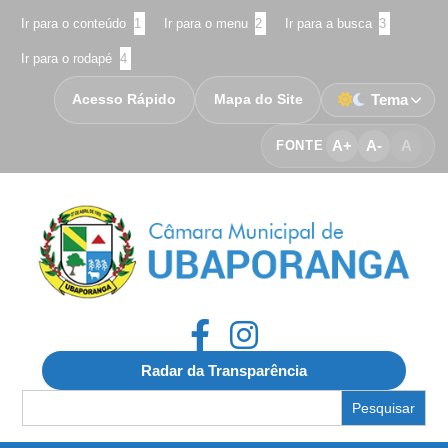
Ir para o conteúdo
1
Ir para o menu
2
Ir para a busca
3
Ir para o rodapé
4
Acesso Rápido
Mapa do Site
Tema
A+
A-
A
FONTE
Radar da Transparência
Search
for: