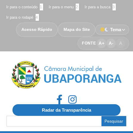
Ir para o conteúdo
1
Ir para o menu
2
Ir para a busca
3
Ir para o rodapé
4
Acesso Rápido
Mapa do Site
Tema
A+
A-
A
FONTE
Radar da Transparência
Search
for: