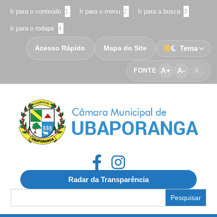
Ir para o conteúdo
1
Ir para o menu
2
Ir para a busca
3
Ir para o rodapé
4
Acesso Rápido
Mapa do Site
Tema
A+
A-
A
FONTE
Radar da Transparência
Search
for: