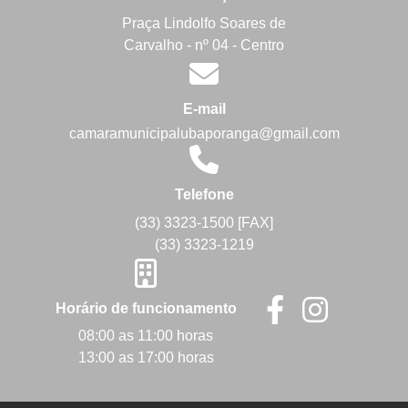
Praça Lindolfo Soares de
Carvalho - nº 04 - Centro
E-mail
camaramunicipalubaporanga@gmail.com
Telefone
(33) 3323-1500 [FAX]
(33) 3323-1219
Horário de funcionamento
08:00 as 11:00 horas
13:00 as 17:00 horas