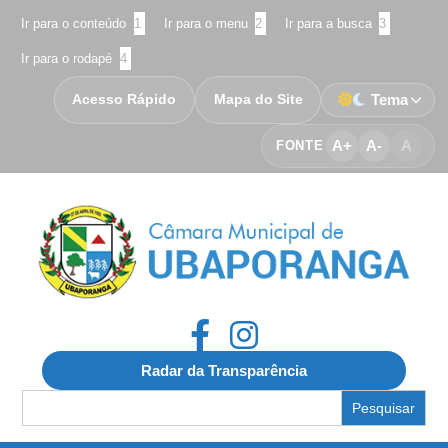
Ir para o conteúdo
1
Ir para o menu
2
Ir para a busca
3
Ir para o rodapé
4
Acesso Rápido
Mapa do Site
Tema
A+
A-
A
FONTE
Radar da Transparência
Search
for: