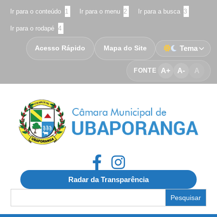
Ir para o conteúdo
1
Ir para o menu
2
Ir para a busca
3
Ir para o rodapé
4
Acesso Rápido
Mapa do Site
Tema
A+
A-
A
FONTE
Radar da Transparência
Search
for: