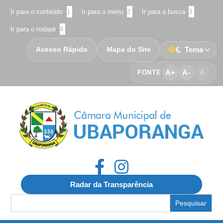
Ir para o conteúdo
1
Ir para o menu
2
Ir para a busca
3
Ir para o rodapé
4
Acesso Rápido
Mapa do Site
Tema
A+
A-
A
FONTE
Radar da Transparência
Search
for: