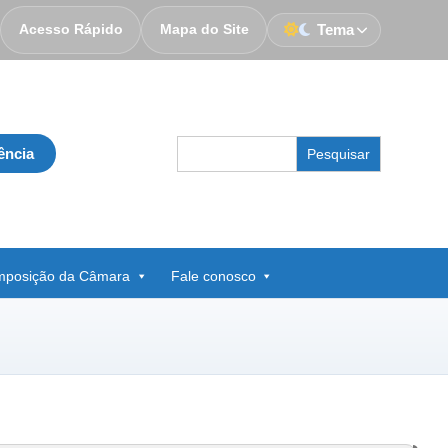
Acesso Rápido
Mapa do Site
Tema
Search
ência
for:
posição da Câmara
Fale conosco