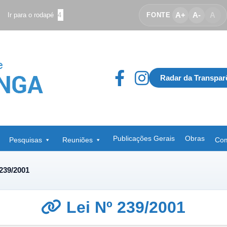
A+
A-
A
Ir para o rodapé
4
FONTE
Radar da Transpar
Publicações Gerais
Obras
Pesquisas
Reuniões
Com
 239/2001
Lei Nº 239/2001