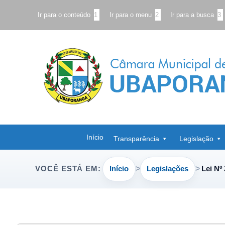
Ir para o conteúdo
1
Ir para o menu
2
Ir para a busca
3
Início
Transparência
Legislação
Início
Legislações
Lei Nº
VOCÊ ESTÁ EM: