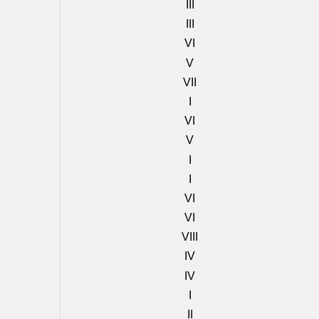
III
III
VI
V
VII
I
VI
V
I
I
VI
VI
VIII
IV
IV
I
II