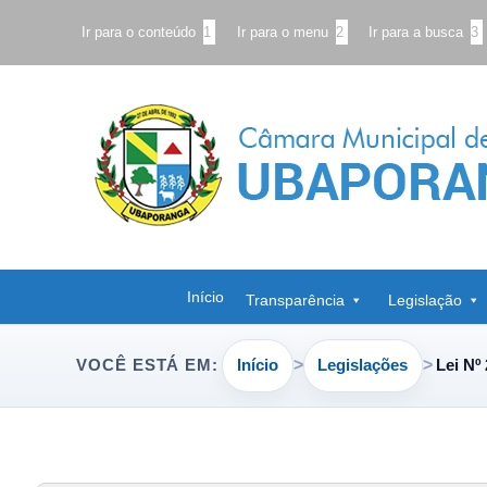
Ir para o conteúdo
1
Ir para o menu
2
Ir para a busca
3
Início
Transparência
Legislação
Início
Legislações
Lei Nº
VOCÊ ESTÁ EM: