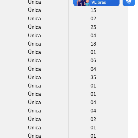
Única
02
Única
15
Única
02
Única
25
Única
04
Única
18
Única
01
Única
06
Única
04
Única
35
Única
01
Única
01
Única
04
Única
04
Única
02
Única
01
Única
01