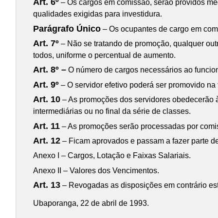
Art. 6º
– Os cargos em comissão, serão providos medi
qualidades exigidas para investidura.
Parágrafo Único
– Os ocupantes de cargo em comi
Art. 7º
– Não se tratando de promoção, qualquer out
todos, uniforme o percentual de aumento.
Art. 8º –
O número de cargos necessários ao funciona
Art. 9º
– O servidor efetivo poderá ser promovido na
Art. 10
– As promoções dos servidores obedecerão à 
intermediárias ou no final da série de classes.
Art. 11
– As promoções serão processadas por comissã
Art. 12
– Ficam aprovados e passam a fazer parte de
Anexo I – Cargos, Lotação e Faixas Salariais.
Anexo II – Valores dos Vencimentos.
Art. 13
– Revogadas as disposições em contrário esta
Ubaporanga, 22 de abril de 1993.