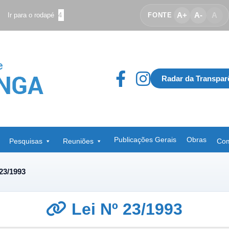
A+
A-
A
Ir para o rodapé
4
FONTE
Radar da Transpar
Publicações Gerais
Obras
Pesquisas
Reuniões
Com
 23/1993
Lei Nº 23/1993