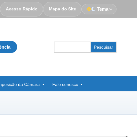
Acesso Rápido
Mapa do Site
Tema
Search
ência
for:
posição da Câmara
Fale conosco