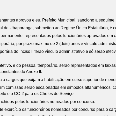
tantes aprovou e eu, Prefeito Municipal, sanciono a seguinte 
l de Ubaporanga, submetido ao Regime Único Estatutário, é co
rte permanente, representados pelos funcionários aprovados em 
porária, por prazo máximo de 2 (dois) anos e vínculo administra
rária do Inciso II terão vínculo administrativo e só serão efet
tivo, e do pessoal temporário, serão representados em faixas s
 constantes do Anexo II.
vada a cargos que exijam a habilitação em curso superior de men
em comissão serão escalonados em símbolos alfanuméricos, com
eito e o CC-2 para os Chefes de Serviço.
enchidos pelos funcionários nomeados por concurso.
e exercício os funcionários nomeados por concurso para o carg