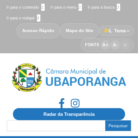
Ir para o conteúdo
1
Ir para o menu
2
Ir para a busca
3
Ir para o rodapé
4
Acesso Rápido
Mapa do Site
Tema
A+
A-
A
FONTE
Radar da Transparência
Search
for: